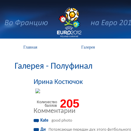
Главная
Галерея
Галерея - Полуфинал
Ирина Костючок
205
Количество
баллов
Комментарии
Kate
good photo
Ди
Потрясающе передан дух этого футбольного