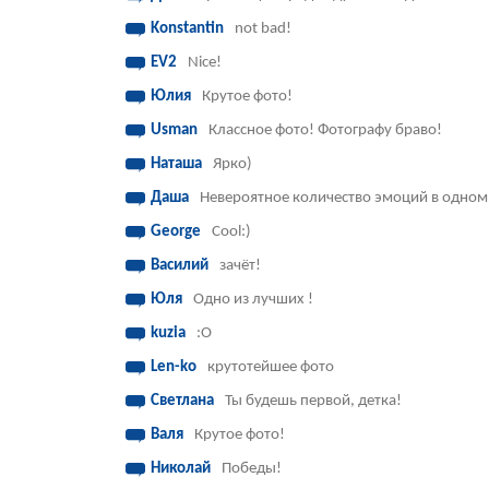
Konstantin
not bad!
EV2
Nice!
Юлия
Крутое фото!
Usman
Классное фото! Фотографу браво!
Наташа
Ярко)
Даша
Невероятное количество эмоций в одном
George
Cool:)
Василий
зачёт!
Юля
Одно из лучших !
kuzia
:O
Len-ko
крутотейшее фото
Светлана
Ты будешь первой, детка!
Валя
Крутое фото!
Николай
Победы!