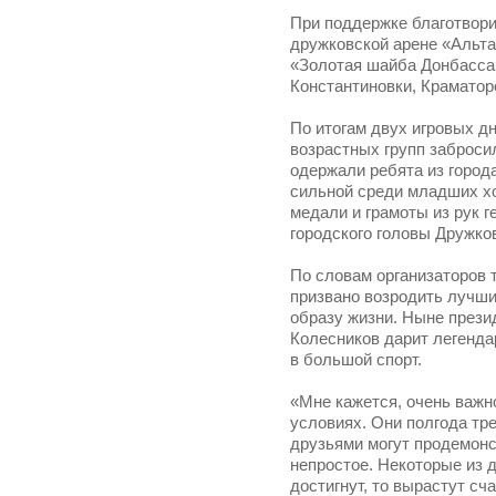
При поддержке благотвори
дружковской арене «Альта
«Золотая шайба Донбасса»
Константиновки, Краматор
По итогам двух игровых д
возрастных групп заброси
одержали ребята из город
сильной среди младших хо
медали и грамоты из рук 
городского головы Дружко
По словам организаторов 
призвано возродить лучши
образу жизни. Ныне прези
Колесников дарит легендар
в большой спорт.
«Мне кажется, очень важно
условиях. Они полгода тр
друзьями могут продемонс
непростое. Некоторые из д
достигнут, то вырастут с