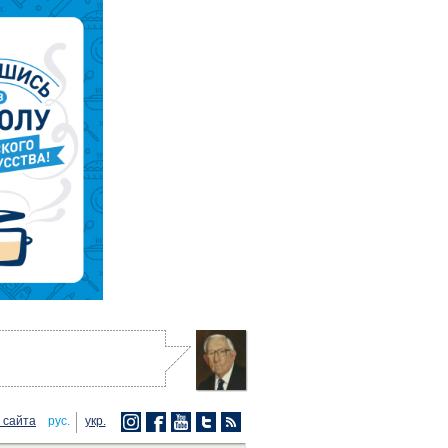
 сайта
рус.
укр.