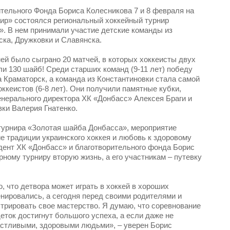
тельного Фонда Бориса Колесникова 7 и 8 февраля на
ир» состоялся региональный хоккейный турнир
. В нем принимали участие детские команды из
ска, Дружковки и Славянска.
ней было сыграно 20 матчей, в которых хоккеисты двух
ли 130 шайб! Среди старших команд (9-11 лет) победу
а Краматорск, а команда из Константиновки стала самой
ккеистов (6-8 лет). Они получили памятные кубки,
генерального директора ХК «Донбасс» Алексея Браги и
вки Валерия Гнатенко.
турнира «Золотая шайба Донбасса», мероприятие
е традиции украинского хоккея и любовь к здоровому
дент ХК «Донбасс» и благотворительного фонда Борис
ному турниру вторую жизнь, а его участникам – путевку
, что детвора может играть в хоккей в хороших
енировались, а сегодня перед своими родителями и
трировать свое мастерство. Я думаю, что соревнование
еток достигнут большого успеха, а если даже не
частливыми, здоровыми людьми», – уверен Борис