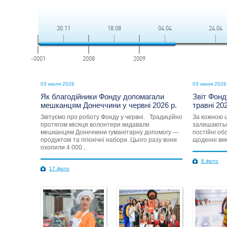
30.11
18.08
04.04
24.04
-0001
2008
2009
03 июля 2026
03 июня 2026
Як благодійники Фонду допомагали
Звіт Фонд
мешканцям Донеччини у червні 2026 р.
травні 202
Звітуємо про роботу Фонду у червні. Традиційно
За кожною ц
протягом місяця волонтери видавали
залишаютьс
мешканцям Донеччини гуманітарну допомогу —
постійні об
продуктові та гігієнічні набори. Цього разу вони
щоденні вик
охопили 4 000...
8 фото
17 фото