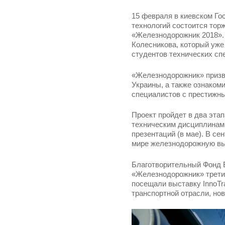
15 февраля в киевском Го
технологий состоится тор
«Железнодорожник 2018». 
Колесникова, который уже
студентов технических сп
«Железнодорожник» призв
Украины, а также ознаком
специалистов с престижн
Проект пройдет в два эта
техническим дисциплинам, 
презентаций (в мае). В се
мире железнодорожную выс
Благотворительный Фонд 
«Железнодорожник» третий
посещали выставку InnoTr
транспортной отрасли, но