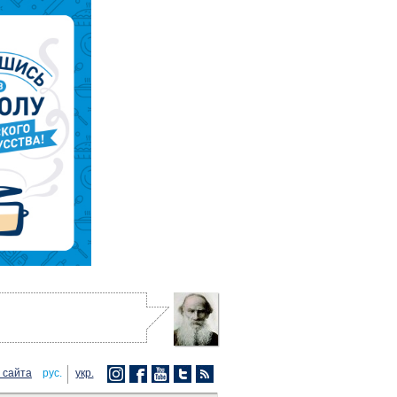
 сайта
рус.
укр.