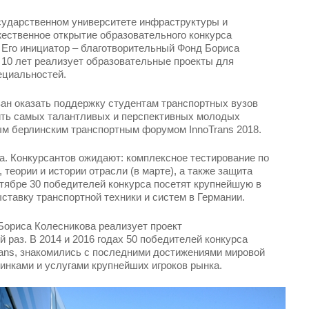
сударственном университете инфраструктуры и
жественное открытие образовательного конкурса
Его инициатор – благотворительный Фонд Бориса
 10 лет реализует образовательные проекты для
ециальностей.
ан оказать поддержку студентам транспортных вузов
ить самых талантливых и перспективных молодых
ым берлинским транспортным форумом InnoTrans 2018.
па. Конкурсантов ожидают: комплексное тестирование по
теории и истории отрасли (в марте), а также защита
нтябре 30 победителей конкурса посетят крупнейшую в
тавку транспортной техники и систем в Германии.
Бориса Колесникова реализует проект
 раз. В 2014 и 2016 годах 50 победителей конкурса
ans, знакомились с последними достижениями мировой
винками и услугами крупнейших игроков рынка.