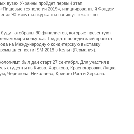
ых вузах Украины пройдет первый этап
а «Пищевые технологии 2019», инициированный Фондом
чение 90 минут конкурсанты напишут тексты по
а будут отобраны 80 финалистов, которые презентуют
ленам жюри конкурса. Тридцать победителей проекта
 года на Международную кондитерскую выставку
промышленности ISM 2018 в Кельн (Германия).
логиям» был дан старт 27 сентября. Для участия в
сь студенты из Киева, Харькова, Красногоровки, Луцка,
м, Чернигова, Николаева, Кривого Рога и Херсона.