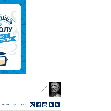
 сайта
рус.
укр.