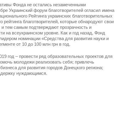
ативы Фонда не остались незамеченными
бре Украинский форум благотворителей огласил имена
ационального Рейтинга украинских благотворительных
го рейтинга благотворителей, которые обнародуют свои
 и тем самым подтверждают прозрачность и
и на всеукраинском уровне. Как и год назад, Фонд
лидером номинации «Средства для развития науки и
гменте от 10 до 100 млн грн в год.
019 год – провести ряд образовательных проектов для
помочь молодежи реализовать себя; привлечь
бизнеса для развития городов Донецкого региона;
ддержку нуждающимся.