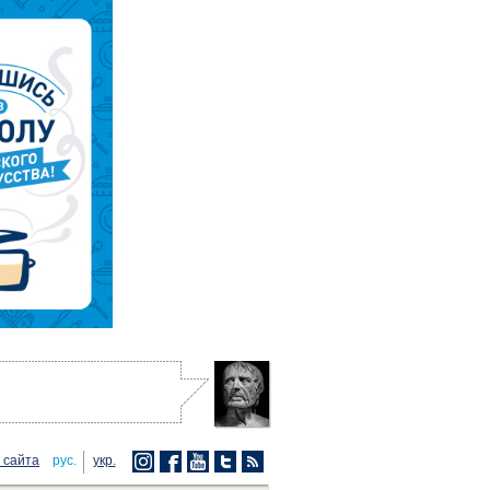
 сайта
рус.
укр.