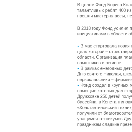
В целом Фонд Бориса Коле
талантливых ребят, 400 и
прошли мастер-классы, п
В 2018 году Фонд усилил 
инициативами в области об
В мае стартовала новая
цель которой – отреставр
области. Организация пла
памятников в регионе.
В рамках ежегодных детс
Дню святого Николая, шко
первоклассники – фирменн
Фонд создал в крупных г
помощью которых дал стар
Дружковке 250 детей полу
бассейна; в Константинов
«Константиновский техник
получили от благотворите
учащимся техникумов Друж
праздникам сладкие презе