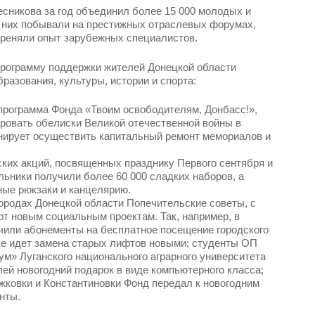
сникова за год объединил более 15 000 молодых и
з них побывали на престижных отраслевых форумах,
ереняли опыт зарубежных специалистов.
программу поддержки жителей Донецкой области
разования, культуры, истории и спорта:
 программа Фонда «Твоим освободителям, Донбасс!»,
ировать обелиски Великой отечественной войны в
нирует осуществить капитальный ремонт мемориалов и
ких акций, посвященных празднику Первого сентября и
льники получили более 60 000 сладких наборов, а
ые рюкзаки и канцелярию.
ородах Донецкой области Попечительские советы, с
т новым социальным проектам. Так, например, в
чили абонементы на бесплатное посещение городского
ке идет замена старых лифтов новыми; студенты ОП
ум» Луганского национального аграрного университета
лей новогодний подарок в виде компьютерного класса;
ковки и Константиновки Фонд передал к новогодним
нты.