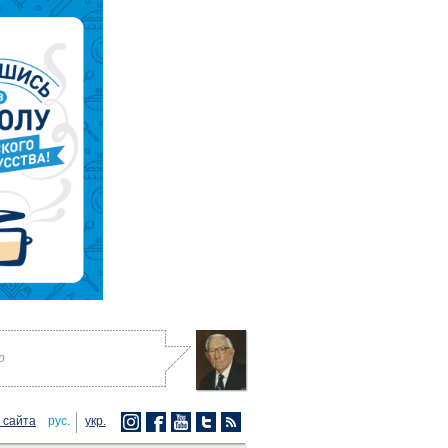
р
 сайта
рус.
укр.