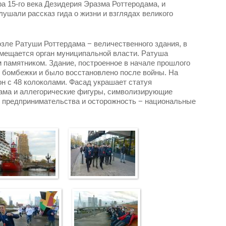
фа 15-го века Дезидерия Эразма Роттеродама, и
лушали рассказ гида о жизни и взглядах великого
зле Ратуши Роттердама − величественного здания, в
змещается орган муниципальной власти. Ратуша
 памятником. Здание, построенное в начале прошлого
я бомбежки и было восстановлено после войны. На
н с 48 колоколами. Фасад украшает статуя
ама и аллегорические фигуры, символизирующие
х предпринимательства и осторожность − национальные