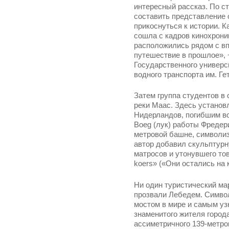
интересный рассказ. По 
составить представление 
прикоснуться к истории. К
сошла с кадров кинохрони
расположились рядом с в
путешествие в прошлое», 
Государственного универс
водного транспорта им. Ге
Затем группа студентов в
реки Маас. Здесь установ
Нидерландов, погибшим в
Boeg (лук) работы Фредери
метровой башне, символи
автор добавил скульптур
матросов и утонувшего тов
koers» («Они остались на 
Ни один туристический ма
прозвали Лебедем. Симво
мостом в мире и самым узк
знаменитого жителя город
ассиметричного 139-метро