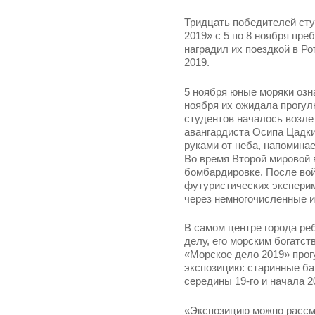
Тридцать победителей сту
2019» с 5 по 8 ноября пр
наградил их поездкой в Р
2019.
5 ноября юные моряки озн
ноября их ожидала прогул
студентов началось возле
авангардиста Осипа Цадки
руками от неба, напоминае
Во время Второй мировой 
бомбардировке. После вой
футуристических эксперим
через немногочисленные и
В самом центре города р
делу, его морским богатс
«Морское дело 2019» про
экспозицию: старинные ба
середины 19-го и начала 20
«Экспозицию можно рассм