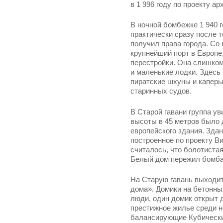
в 1 996 году по проекту а
В ночной бомбежке 1 940 г
практически сразу после т
получил права города. Со 
крупнейший порт в Европе,
перестройки. Она слишком
и маленькие лодки. Здесь
пиратские шхуны и капер
старинных судов.
В Старой гавани группа ув
высоты в 45 метров было 
европейского здания. Здан
построенное по проекту 
считалось, что болотистая
Белый дом пережил бомбар
На Старую гавань выходи
дома». Домики на бетонны
люди, один домик открыт 
престижное жилье среди 
балансирующие Кубически