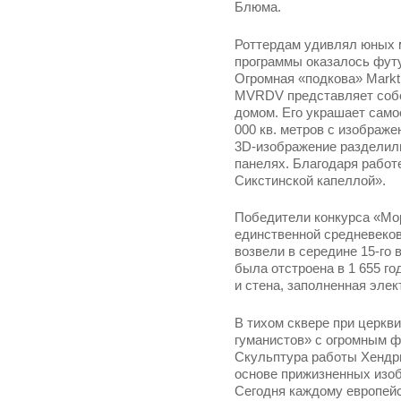
Блюма.
Роттердам удивлял юных 
программы оказалось футу
Огромная «подкова» Markt
MVRDV представляет собо
домом. Его украшает само
000 кв. метров с изображ
3D-изображение разделил
панелях. Благодаря работ
Сикстинской капеллой».
Победители конкурса «Мор
единственной средневеков
возвели в середине 15-го 
была отстроена в 1 655 го
и стена, заполненная эле
В тихом сквере при церкв
гуманистов» с огромным фо
Скульптура работы Хендрик
основе прижизненных изоб
Сегодня каждому европейс