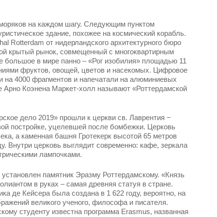
моряков на каждом шагу. Следующим пунктом
ристическое здание, похожее на космический корабль.
hal Rotterdam от нидерландского архитектурного бюро
й крытый рынок, совмещенный с многоквартирным
е большое в мире панно – «Рог изобилия» площадью 11
ениями фруктов, овощей, цветов и насекомых. Цифровое
и на 4000 фрагментов и напечатали на алюминиевых
е Арно Коэнена Маркет-холл называют «Роттердамской
ское дело 2019» прошли к церкви св. Лаврентия −
ой постройке, уцелевшей после бомбежки. Церковь
века, а каменная башня Гротекерк высотой 65 метров
ду. Внутри церковь выглядит современно: кафе, зеркала
ктрическими лампочками.
и установлен памятник Эразму Роттердамскому. «Князь
лиантом в руках – самая древняя статуя в стране.
а де Кейсера была создана в 1 622 году, вероятно, на
ражений великого ученого, философа и писателя.
кому студенту известна программа Erasmus, названная