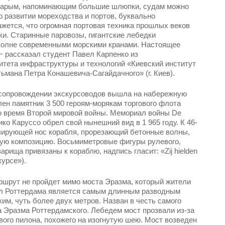
старым, напоминающим большие шлюпки, судам можно
о развитии мореходства и портов, буквально
ажется, что огромная портовая техника прошлых веков
ки. Старинные паровозы, гигантские лебедки
полне современными морскими кранами. Настоящее
− рассказал студент Павел Карпенко из
итета инфраструктуры и технологий «Киевский институт
тьмана Петра Конашевича-Сагайдачного» (г. Киев).
 сопровождении экскурсоводов вышла на набережную
лен памятник 3 500 героям-морякам торгового флота
о время Второй мировой войны. Мемориал войны Dе
ко Каруссо обрел свой нынешний вид в 1 965 году. К 46-
зирующей нос корабля, прорезающий бетонные волны,
ную композицию. Восьмиметровые фигуры рулевого,
арища привязаны к кораблю, надпись гласит: «Zij hielden
курсе»).
ршрут не пройдет мимо моста Эразма, который жители
л Роттердама является самым длинным разводным
им, чуть более двух метров. Назван в честь самого
а Эразма Роттердамского. Лебедем мост прозвали из-за
вого пилона, похожего на изогнутую шею. Мост возведен