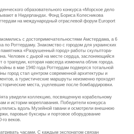
денческого образовательного конкурса «Морское дело
ебывают в Нидерландах. Фонд Бориса Колесникова
оттердам на международный отраслевой форум Europort
акомились с достопримечательностями Амстердама, а 6
ка по Роттердаму. Знакомство с городом для украинских
 памятника «Разрушенный город» работы скульптора-
на. Человек с дырой на месте сердца, заслоняющийся
т о трагедии, которая навсегда изменила облик города.
войны в мае 1940 года Роттердам подвергся тотальной
ны город стал центром современной архитектуры и
ентов, а туристические маршруты неизменно проходят
сторические места, уцелевшие после бомбардировки.
ебята увидели коллекцию, посвященную корабельному
твам и истории мореплавания. Победители конкурса
гулялись вдоль Музейной гавани и осмотрели внешнюю
ржи, паровые буксиры и портовое оборудование
-го веков.
атривать часами. С каждым экспонатом связан