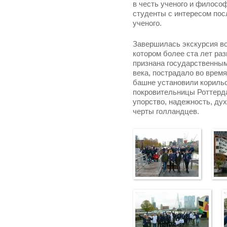
в честь ученого и филосо
студенты с интересом пос
ученого.
Завершилась экскурсия во
котором более ста лет ра
признана государственным
века, пострадало во врем
башне установили корильо
покровительницы Роттерд
упорство, надежность, ду
черты голландцев.