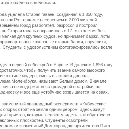
рхитектора Бена ван Беркеля.
ода уцелела Старая гавань, созданная в 1 350 году,
ого как Роттердам с населением в 2 000 жителей
временем город разбогател, разросся и построил
 но Старая гавань сохранилась с 17-го столетия без
 мелкая для крупных судов, но принимает баржи, яхты
 пришвартованы красочные старые баржи, парусники,
ы. Студенты с удовольствием фотографировались возле
идела первый небоскреб в Европе. В далеком 1 898 году
достаточно, чтобы получить звание самого высокого
ие в стиле модерн, смесь высотки и дворца,
Вилема Моленбрука, называют Белым домом. Вначале
 почва не выдержит веса громадной постройки, но
дировку и все еще устойчиво возвышается на сваях.
т знаменитый авангардный эксперимент «Кубические
х опорах стоят на земле одним ребром. Здесь живут
для туристов, которые желают увидеть, как обустроено
наклонных плоскостей. Студенты осмотрели
е дома и знаменитый Дом-карандаш архитектора Пита