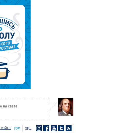
е на свете
 сайта
рус.
укр.