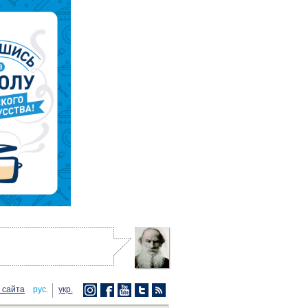
 сайта
рус.
укр.