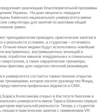
 продолжает реализацию благотворительной программы
дениям Украины. На днях меценаты передали
ицины Киевского национального университета имени
ские симуляторы для занятий по анатомии общей
лионов гривен.
ет преподавателям проводить практические занятия в
 к реальности условиях, а студентам – оттачивать
. Отныне юные медики будут использовать новейшие
ля внутривенных, внутримышечных инъекций и
вов; отработки навыков эпидуральных и спинальных
о смартскопом, а также хирургические тренажеры,
кены-фантомы для сердечно-легочной реанимации.
а в университете состоится торжественное открытие
ми тренажерами, которое посетят руководство Фонда,
, представители профильных ведомств и СМИ.
 Бориса Колесникова открыл в Институте биологии и
онального университета имени Тараса Шевченко первую
диторию виртуальной реальности. Теперь у студентов
ь лекции и практические занятия с применением VR-