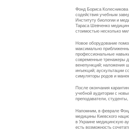
Фонд Бориса Колесникова
содействия учебным заве
Институту биологии и мед
Тараса Шевченко медицин
стоимостью несколько мил
Новое оборудование помож
максимально приближенных
профессиональные навыки
современные тренажеры д
венепункций; наложения ш
инъекций; аускультации с
симуляторы родов и мане
После окончания карантин
учебной аудитории с новы
преподаватели, студенты
Напомним, в феврале Фонд
медицины Киевского наци
в Украине медицинскую ау
есть возможность сочетат