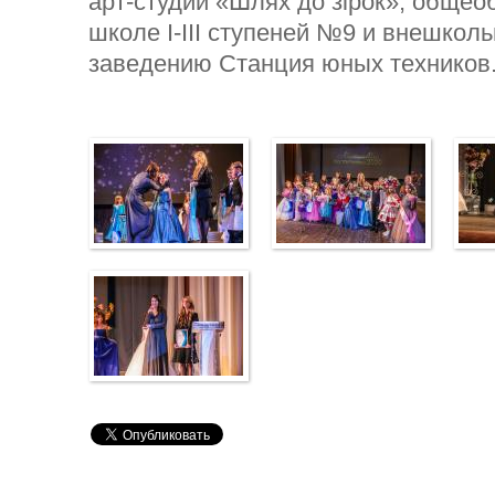
арт-студии «Шлях до зірок», общео
школе I-III ступеней №9 и внешкол
заведению Станция юных техников