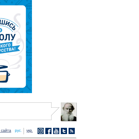
 сайта
рус.
укр.