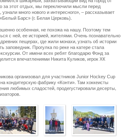
омнился шикарный, захватывающий вид на город от
о за этот отдых, мы переключили мысли перед
, узнали много нового и интересного», – рассказывает
«Белый Барс» (г. Белая Церковь).
ршенно особенная, не похожа на нашу. Поэтому тем
ься с ней, ее историей, жителями. Очень познавательно
древних пещерах, где жили монахи, узнать об истории
ь заповедник. Прогулка по реке на катере стала
кскурсии. От имени всех ребят благодарю Фонд за
делится впечатлениями Никита Куликов, игрок ХК
икова организовал для участников Junior Hockey Cup
, на кондитерскую фабрику «Конти». Там хоккеисты
ения любимых сладостей, продегустировали десерты,
изаторов.