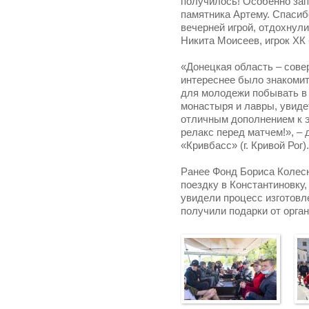
получилось! Особенно зап
памятника Артему. Спасиб
вечерней игрой, отдохнули
Никита Моисеев, игрок ХК 
«Донецкая область – сове
интереснее было знакомит
для молодежи побывать в 
монастыря и лавры, увидет
отличным дополнением к э
релакс перед матчем!», – 
«Кривбасс» (г. Кривой Рог).
Ранее Фонд Бориса Колесн
поездку в Константиновку
увидели процесс изготовл
получили подарки от орган