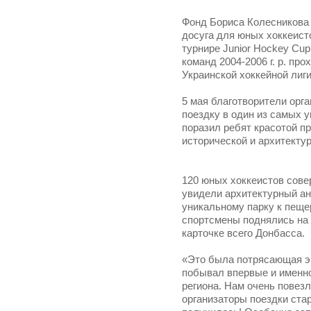
Фонд Бориса Колесникова 
досуга для юных хоккеист
турнире Junior Hockey Cu
команд 2004-2006 г. р. про
Украинской хоккейной лиги
5 мая благотворители орг
поездку в один из самых 
поразил ребят красотой п
исторической и архитекту
120 юных хоккеистов сове
увидели архитектурный а
уникальному парку к пеще
спортсмены поднялись на 
карточке всего Донбасса.
«Это была потрясающая эк
побывал впервые и именно
региона. Нам очень повезл
организаторы поездки стар