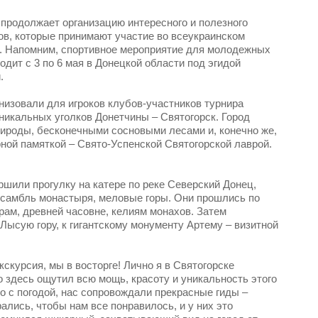
продолжает организацию интересного и полезного
ов, которые принимают участие во всеукраинском
p. Напомним, спортивное мероприятие для молодежных
ходит с 3 по 6 мая в Донецкой области под эгидой
.
анизовали для игроков клубов-участников турнира
уникальных уголков Донетчины – Святогорск. Город
рироды, бесконечными сосновыми лесами и, конечно же,
рной памяткой – Свято-Успенской Святогорской лаврой.
ршили прогулку на катере по реке Северский Донец,
нсамбль монастыря, меловые горы. Они прошлись по
рам, древней часовне, келиям монахов. Затем
Лысую гору, к гигантскому монументу Артему – визитной
скурсия, мы в восторге! Лично я в Святогорске
 здесь ощутил всю мощь, красоту и уникальность этого
о с погодой, нас сопровождали прекрасные гиды –
ались, чтобы нам все понравилось, и у них это