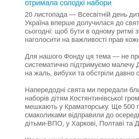
отримала солодкі набори
20 листопада — Всесвітній день дит
Україна вперше долучилася до свя
сьогодні: щоб бути в одному ритмі зі
наголосити на важливості прав кожн
Для нашого Фонду ця тема — не пр
систематично підтримуємо малечу Д
на жаль, вибухи та обстріли давно 
Напередодні свята ми передали бл
наборів дітям Костянтинівської гро
мешкають у Краматорську. Ще 500 па
смаколиками відправили до осередк
дітьми-ВПО, у Харкові, Полтаві та Д