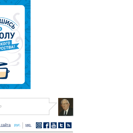
р
 сайта
рус.
укр.