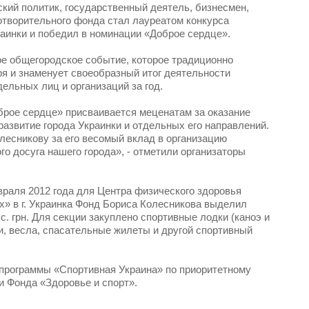
ский политик, государственный деятель, бизнесмен,
отворительного фонда стал лауреатом конкурса
раинки и победил в номинации «Доброе сердце».
ое общегородское событие, которое традиционно
ря и знаменует своеобразный итог деятельности
ельных лиц и организаций за год.
рое сердце» присваивается меценатам за оказание
развитие города Украинки и отдельных его направлений.
есникову за его весомый вклад в организацию
о досуга нашего города», - отметили организаторы
враля 2012 года для Центра физического здоровья
х» в г. Украинка Фонд Бориса Колесникова выделил
с. грн. Для секции закуплено спортивные лодки (каноэ и
и, весла, спасательные жилеты и другой спортивный
программы «Спортивная Украина» по приоритетному
 Фонда «Здоровье и спорт».