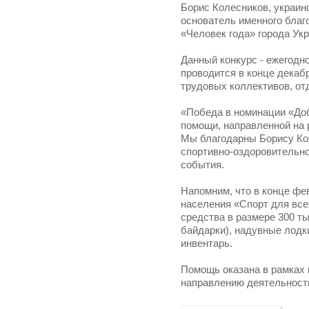
Борис Колесников, украин
основатель именного благ
«Человек года» города Ук
Данный конкурс - ежегодн
проводится в конце декаб
трудовых коллективов, отд
«Победа в номинации «Доб
помощи, направленной на 
Мы благодарны Борису Кол
спортивно-оздоровительног
события.
Напомним, что в конце фе
населения «Спорт для все
средства в размере 300 ты
байдарки), надувные лодк
инвентарь.
Помощь оказана в рамках 
направлению деятельности