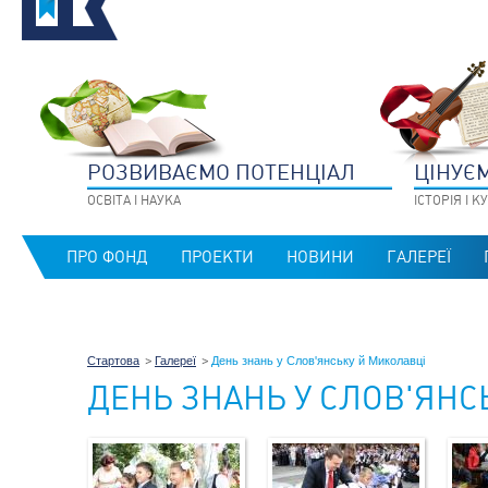
РОЗВИВАЄМО ПОТЕНЦIАЛ
ЦIНУЄ
ОСВIТА I НАУКА
IСТОРIЯ I 
ПРО ФОНД
ПРОЕКТИ
НОВИНИ
ГАЛЕРЕЇ
Стартова
Галереї
День знань у Слов'янську й Миколавці
ДЕНЬ ЗНАНЬ У СЛОВ'ЯНС