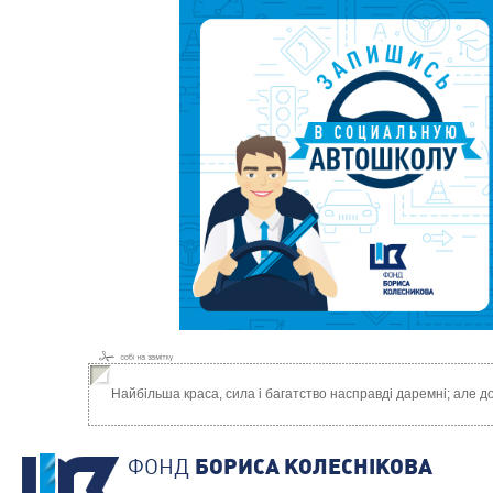
Найбільша краса, сила і багатство насправді даремні; але д
ФОНД
БОРИСА КОЛЕСНIКОВА