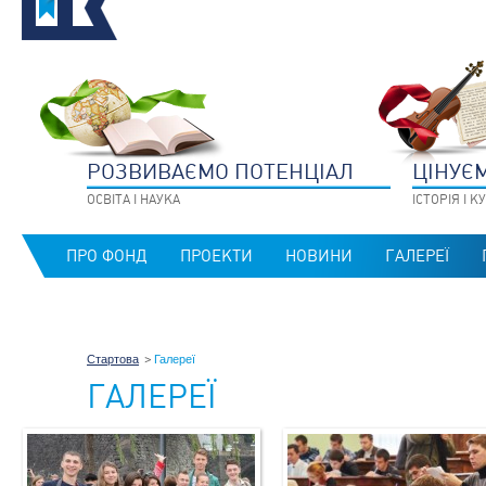
РОЗВИВАЄМО ПОТЕНЦIАЛ
ЦIНУЄ
ОСВIТА I НАУКА
IСТОРIЯ I 
ПРО ФОНД
ПРОЕКТИ
НОВИНИ
ГАЛЕРЕЇ
Стартова
Галереї
ГАЛЕРЕЇ