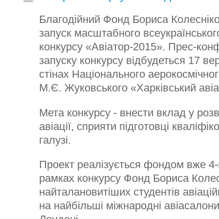
Благодійний Фонд Бориса Колеснік
запуск масштабного всеукраїнського
конкурсу «Авіатор-2015». Прес-кон
запуску конкурсу відбудеться 17 вер
стінах Національного аерокосмічного
М.Є. Жуковського «Харківський авіа
Мета конкурсу - внести вклад у розв
авіації, сприяти підготовці кваліфі
галузі.
Проект реалізується фондом вже 4-й
рамках конкурсу Фонд Бориса Колес
найталановитіших студентів авіацій
на найбільші міжнародні авіасалони