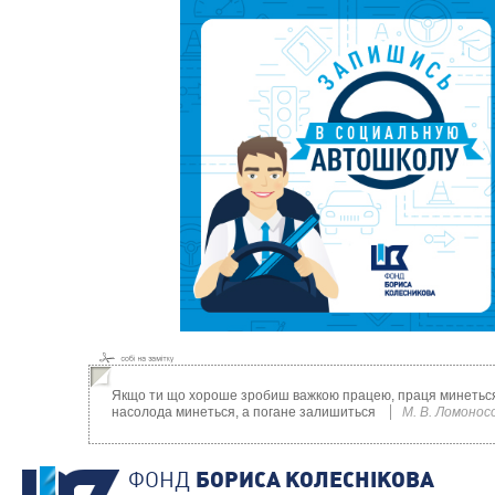
Якщо ти що хороше зробиш важкою працею, праця минеться
насолода минеться, а погане залишиться
М. В. Ломонос
ФОНД
БОРИСА КОЛЕСНIКОВА