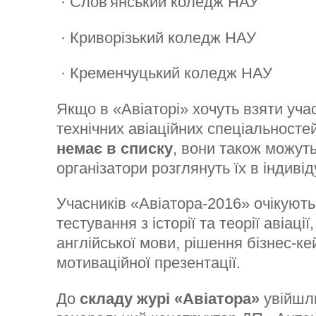
· Слов'янський коледж НАУ
· Криворізький коледж НАУ
· Кременчуцький коледж НАУ
Якщо в «Авіаторі» хочуть взяти уча
технічних авіаційних спеціальносте
немає в списку
, вони також можуть
організатори розглянуть їх в індиві
Учасників «Авіатора-2016» очікують 
тестування з історії та теорії авіації
англійської мови, рішення бізнес-ке
мотиваційної презентації.
До
складу журі «Авіатора»
увійшли