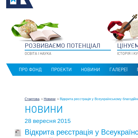
РОЗВИВАЄМО ПОТЕНЦIАЛ
ЦIНУЄ
ОСВIТА I НАУКА
IСТОРIЯ I 
ПРО ФОНД
ПРОЕКТИ
НОВИНИ
ГАЛЕРЕЇ
Стартова
Новини
Відкрита реєстрація у Всеукраїнському благодійн
НОВИНИ
28 вересня 2015
Відкрита реєстрація у Всеукраїн