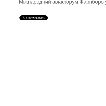
Міжнародний авіафорум Фарнборо у