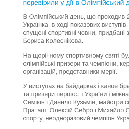
перевірили у дії в Олімпійський 
В Олімпійський день, що проходив 2
Українка, в ході показових виступів
спущені спортивні човни, придбані
Бориса Колеснікова.
На щорічному спортивному святі бу
олімпійські призери та чемпіони, ке
організацій, представники мерії.
У виступах на байдарках і каное бр
та призери першості України і міжн
Семікін і Данило Кузьмін, майстри 
Праташ, Олексій Себро і Михайло С
спорту, неодноразовий чемпіон Укра