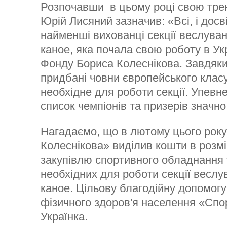
Розпочавши в цьому році свою трен
Юрій Лисяний зазначив: «Всі, і досв
найменші вихованці секції веслуван
каное, яка почала свою роботу в Ук
Фонду Бориса Колеснікова. Завдяки
придбані човни європейського клас
необхідне для роботи секції. Упевн
список чемпіонів та призерів значно
Нагадаємо, що в лютому цього рок
Колеснікова» виділив кошти в розмір
закупівлю спортивного обладнання т
необхідних для роботи секції веслу
каное. Цільову благодійну допомог
фізичного здоров'я населення «Спор
Українка.