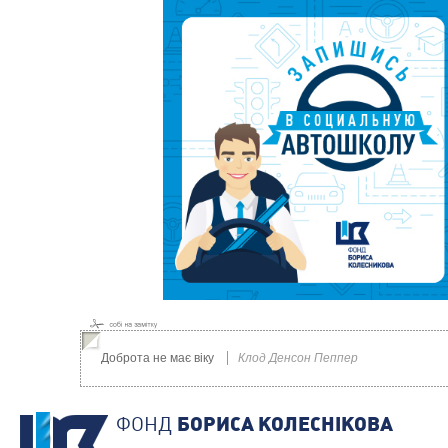
Доброта не має віку
Клод Денсон Пеппер
ФОНД
БОРИСА КОЛЕСНIКОВА