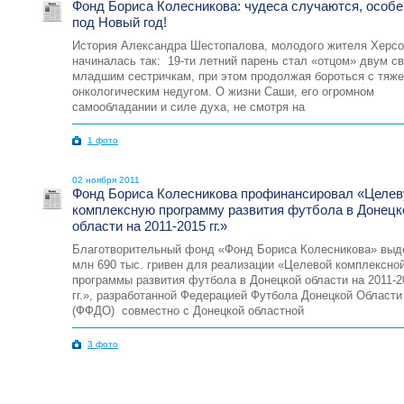
Фонд Бориса Колесникова: чудеса случаются, особе
под Новый год!
История Александра Шестопалова, молодого жителя Херсо
начиналась так: 19-ти летний парень стал «отцом» двум с
младшим сестричкам, при этом продолжая бороться с тяж
онкологическим недугом. О жизни Саши, его огромном
самообладании и силе духа, не смотря на
1 фото
02 ноября 2011
Фонд Бориса Колесникова профинансировал «Целе
комплексную программу развития футбола в Донецк
области на 2011-2015 гг.»
Благотворительный фонд «Фонд Бориса Колесникова» выд
млн 690 тыс. гривен для реализации «Целевой комплексно
программы развития футбола в Донецкой области на 2011-2
гг.», разработанной Федерацией Футбола Донецкой Области
(ФФДО) совместно с Донецкой областной
3 фото