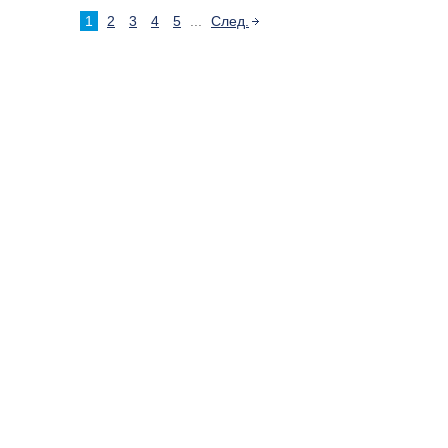
1
2
3
4
5
...
След.