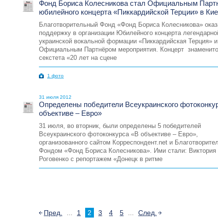
Фонд Бориса Колесникова стал Официальным Парт
юбилейного концерта «Пиккардийской Терции» в Ки
Благотворительный Фонд «Фонд Бориса Колесникова» ока
поддержку в организации Юбилейного концерта легендарно
украинской вокальной формации «Пиккардийская Терция» и
Официальным Партнёром мероприятия. Концерт знаменито
секстета «20 лет на сцене
1 фото
31 июля 2012
Определены победители Всеукраинского фотоконку
объективе – Евро»
31 июля, во вторник, были определены 5 победителей
Всеукраинского фотоконкурса «В объективе – Евро»,
организованного сайтом Корреспондент.net и Благотворит
Фондом «Фонд Бориса Колесникова». Ими стали: Виктория
Роговенко с репортажем «Донецк в ритме
Пред.
...
1
2
3
4
5
...
След.